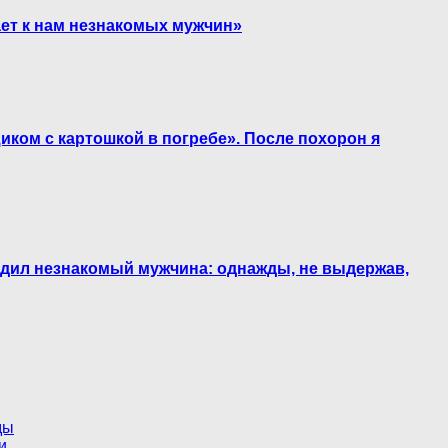
ает к нам незнакомых мужчин»
иком с картошкой в погребе». После похорон я
одил незнакомый мужчина: однажды, не выдержав,
ды
и