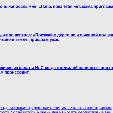
очь написала мне: «Папа, пока тебя нет, мама приглаш
ку и прошептала: «Поезжай в деревню и выкопай под ящ
ятано в земле, пришла в ужас
шиеся из палаты № 7, когда к пожилой пациентке прих
ам происходит.
е надели самые эффектные невидимые платья в истории мо
 фото людей которые очень любит носить леопардовые вещ