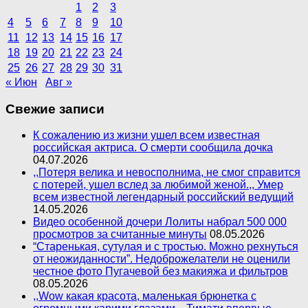
1
2
3
4
5
6
7
8
9
10
11
12
13
14
15
16
17
18
19
20
21
22
23
24
25
26
27
28
29
30
31
« Июн
Авг »
Свежие записи
К сожалению из жизни ушел всем известная
российская актриса. О смерти сообщила дочка
04.07.2026
,,Потеря велика и невосполнима, не смог справится
с потерей, ушел вслед за любимой женой.,, Умер
всем известной легендарный российский ведущий
14.05.2026
Видео особенной дочери Лолиты набрал 500 000
просмотров за считанные минуты
08.05.2026
“Старенькая, сутулая и с тростью. Можно рехнуться
от неожиданности”. Недоброжелатели не оценили
честное фото Пугачевой без макияжа и фильтров
08.05.2026
,,Wow какая красота, маленькая брюнетка с