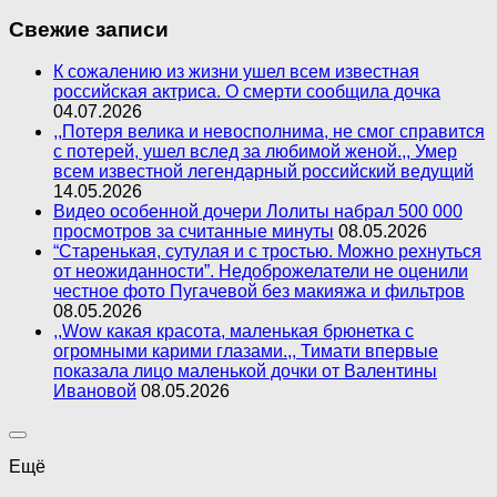
Свежие записи
К сожалению из жизни ушел всем известная
российская актриса. О смерти сообщила дочка
04.07.2026
,,Потеря велика и невосполнима, не смог справится
с потерей, ушел вслед за любимой женой.,, Умер
всем известной легендарный российский ведущий
14.05.2026
Видео особенной дочери Лолиты набрал 500 000
просмотров за считанные минуты
08.05.2026
“Старенькая, сутулая и с тростью. Можно рехнуться
от неожиданности”. Недоброжелатели не оценили
честное фото Пугачевой без макияжа и фильтров
08.05.2026
,,Wow какая красота, маленькая брюнетка с
огромными карими глазами.,, Тимати впервые
показала лицо маленькой дочки от Валентины
Ивановой
08.05.2026
Ещё