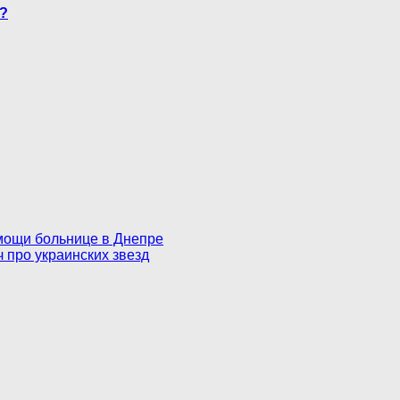
а?
омощи больнице в Днепре
 про украинских звезд