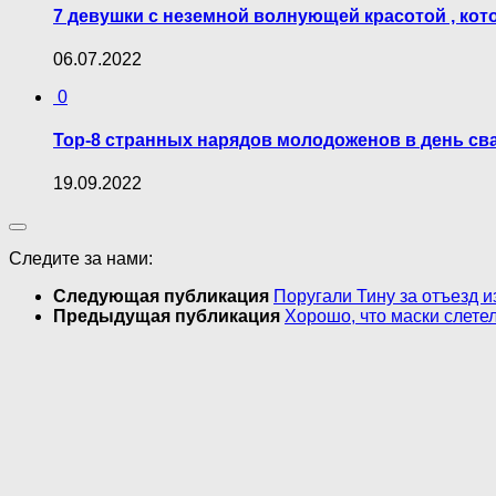
7 девушки с неземной волнующей красотой , кот
06.07.2022
0
Top-8 странных нарядов молодоженов в день с
19.09.2022
Следите за нами:
Следующая публикация
Поругали Тину за отъезд и
Предыдущая публикация
Хорошо, что маски слете