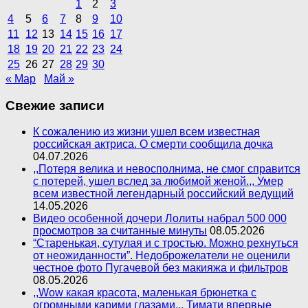
1
2
3
4
5
6
7
8
9
10
11
12
13
14
15
16
17
18
19
20
21
22
23
24
25
26
27
28
29
30
« Мар
Май »
Свежие записи
К сожалению из жизни ушел всем известная
российская актриса. О смерти сообщила дочка
04.07.2026
,,Потеря велика и невосполнима, не смог справится
с потерей, ушел вслед за любимой женой.,, Умер
всем известной легендарный российский ведущий
14.05.2026
Видео особенной дочери Лолиты набрал 500 000
просмотров за считанные минуты
08.05.2026
“Старенькая, сутулая и с тростью. Можно рехнуться
от неожиданности”. Недоброжелатели не оценили
честное фото Пугачевой без макияжа и фильтров
08.05.2026
,,Wow какая красота, маленькая брюнетка с
огромными карими глазами.,, Тимати впервые