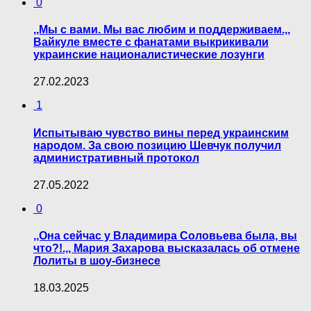
0
,,Мы с вами. Мы вас любим и поддерживаем.,,
Вайкуле вместе с фанатами выкрикивали
украинские националистические лозунги
27.02.2023
1
Испытываю чувство вины перед украинским
народом. За свою позицию Шевчук получил
административный протокол
27.05.2022
0
,,Она сейчас у Владимира Соловьева была, вы
что?!.,, Мария Захарова высказалась об отмене
Лолиты в шоу-бизнесе
18.03.2025