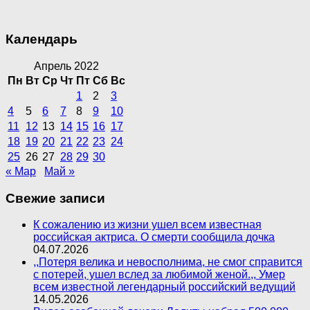
Календарь
Апрель 2022
Пн
Вт
Ср
Чт
Пт
Сб
Вс
1
2
3
4
5
6
7
8
9
10
11
12
13
14
15
16
17
18
19
20
21
22
23
24
25
26
27
28
29
30
« Мар
Май »
Свежие записи
К сожалению из жизни ушел всем известная
российская актриса. О смерти сообщила дочка
04.07.2026
,,Потеря велика и невосполнима, не смог справится
с потерей, ушел вслед за любимой женой.,, Умер
всем известной легендарный российский ведущий
14.05.2026