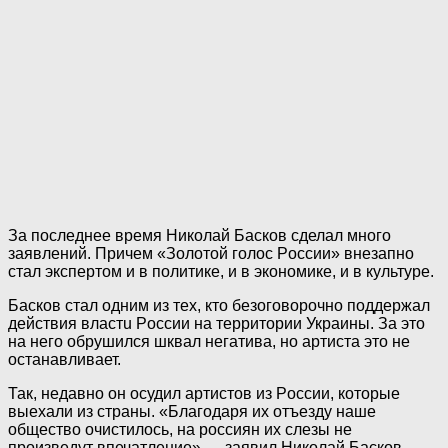
За последнее время Николай Басков сделал много
заявлений. Причем «Золoтoй гoлoc Poccии» внезапно
стал экспертом и в политике, и в экономике, и в культуре.
Басков стал одним из тех, кто безоговорочно поддержал
действия влacтu Poccии на территории Украины. За это
на него обрушился шквал негатива, но артиста это не
останавливает.
Так, недавно он осудил артистов из Poccии, которые
выехали из страны. «Благодаря их отъезду наше
общество очистилось, на poccиян их слезы не
произведут впечатление» — заявил Николай Басков.