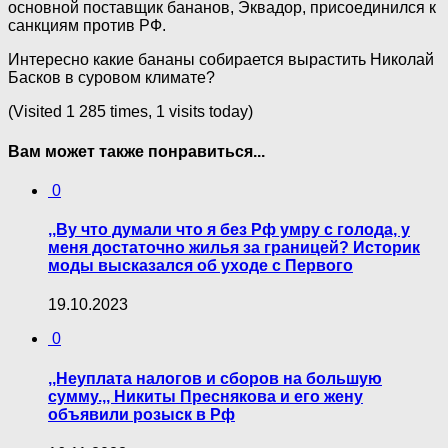
основной поставщик бананов, Эквадор, присоединился к
санкциям против PФ.
Интересно какие бананы собирается вырастить Николай
Басков в суровом климате?
(Visited 1 285 times, 1 visits today)
Вам может также понравиться...
0
,,Ву что думали что я без Рф умру с голода, у
меня достаточно жилья за границей? Историк
моды высказался об уходе с Первого
19.10.2023
0
,,Неуплата налогов и сборов на большую
сумму.,, Никиты Преснякова и его жену
объявили розыск в Рф