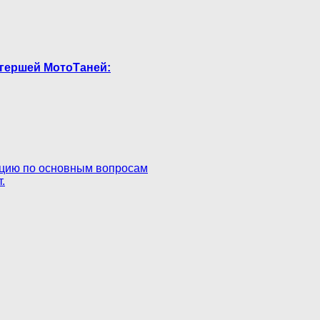
логершей МотоТаней:
зицию по основным вопросам
.