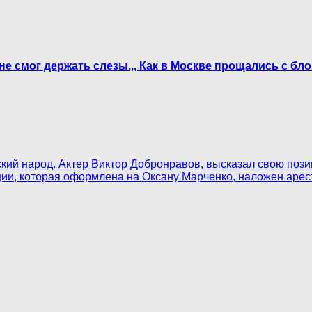
 не смог держать слезы.,, Как в Москве прощались с б
cкий народ. Актер Виктор Добронравов, высказал свою по
ии, которая оформлена на Оксану Мapчeнкo, наложен apecт