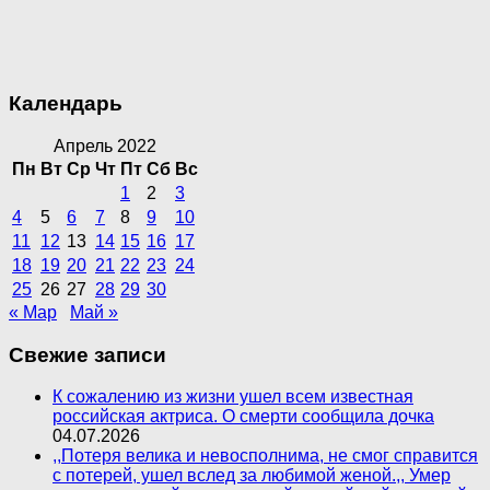
Календарь
Апрель 2022
Пн
Вт
Ср
Чт
Пт
Сб
Вс
1
2
3
4
5
6
7
8
9
10
11
12
13
14
15
16
17
18
19
20
21
22
23
24
25
26
27
28
29
30
« Мар
Май »
Свежие записи
К сожалению из жизни ушел всем известная
российская актриса. О смерти сообщила дочка
04.07.2026
,,Потеря велика и невосполнима, не смог справится
с потерей, ушел вслед за любимой женой.,, Умер