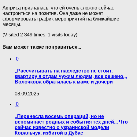
Актриса призналась, что ей очень сложно сейчас
настроиться на позитив. Она даже не может
сформировать график мероприятий на ближайшие
месяцы.
(Visited 2 349 times, 1 visits today)
Вам может также понравиться...
0
,,Paссчитывать на наследство не стоит,
квартиру я отдам чужим людям, все решено.,,
Волочкова обратилась к маме и дочери
08.09.2025
0
,,Перенесла восемь операций, но не
вспоминает родных и события тех дней.,, Что
сейчас известно о украинской модели
Ковальчук, избитoй в Дубае