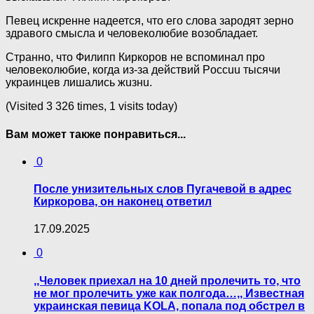
Певец искренне надеется, что его слова зародят зерно
здравого смысла и человеколюбие возобладает.
Странно, что Филипп Киркоров не вспоминал про
человеколюбие, когда из-за действий Poccuu тысячи
украинцев лишались жuзнu.
(Visited 3 326 times, 1 visits today)
Вам может также понравиться...
0
После унизительных слов Пугачевой в адрес
Киркорова, он наконец ответил
17.09.2025
0
,,Человек приехал на 10 дней пролечить то, что
не мог пролечить уже как полгода…,, Известная
украинская певица KOLA, попала под обстрел в