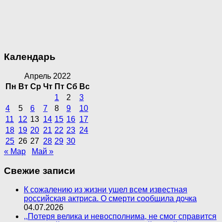
Календарь
Апрель 2022
Пн
Вт
Ср
Чт
Пт
Сб
Вс
1
2
3
4
5
6
7
8
9
10
11
12
13
14
15
16
17
18
19
20
21
22
23
24
25
26
27
28
29
30
« Мар
Май »
Свежие записи
К сожалению из жизни ушел всем известная
российская актриса. О смерти сообщила дочка
04.07.2026
,,Потеря велика и невосполнима, не смог справится