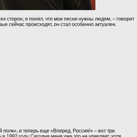
ех сторон, я понял, что мои песни нужны людям, – говорит
рые сейчас происходят, он стал особенно актуален.
 полк», и теперь еще «Вперед, Россия!» – вот три
в 1992 году. Сегодня меня уже это не удивляет, хотя