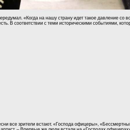
ередумал. «Когда на нашу страну идет такое давление со вс
есть. В соответствии с теми историческими событиями, кото
песни все зрители встают. «Господа офицеры», «Бессмертный
 артист. – Впервые же люди встали на «Господах офицерах» 