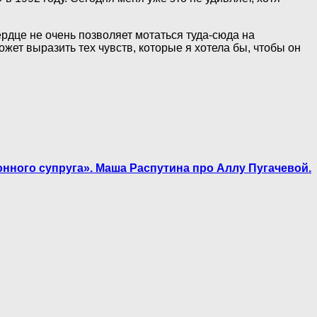
рдце не очень позволяет мотаться туда-сюда на
ожет выразить тех чувств, которые я хотела бы, чтобы он
онного супруга». Маша Распутина про Аллу Пугачевой.