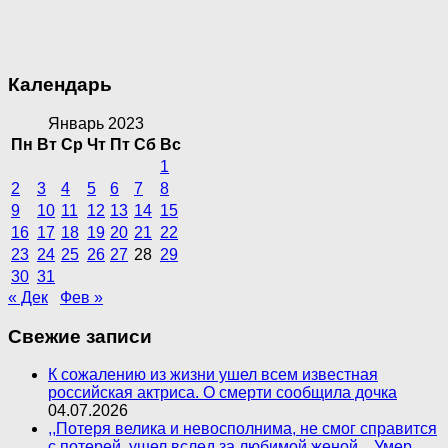
Календарь
Январь 2023
Пн
Вт
Ср
Чт
Пт
Сб
Вс
1
2
3
4
5
6
7
8
9
10
11
12
13
14
15
16
17
18
19
20
21
22
23
24
25
26
27
28
29
30
31
« Дек
Фев »
Свежие записи
К сожалению из жизни ушел всем известная
российская актриса. О смерти сообщила дочка
04.07.2026
,,Потеря велика и невосполнима, не смог справится
с потерей, ушел вслед за любимой женой.,, Умер