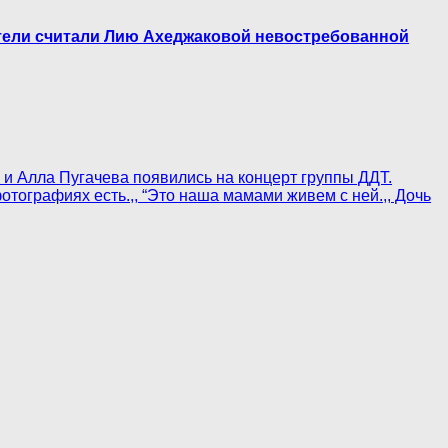
атели считали Лию Ахеджаковой невостребованной
 и Алла Пугачева появились на концерт группы ДДТ.
отографиях есть.,, “Это наша мамами живем с ней.,, Дочь