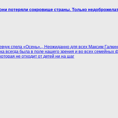
и, они потеряли сокровище страны. Только недоброжел
евчук спела «Осень».,, Неожиданно для всех Максим Галкин
нка всегда была в поле нашего зрения и во всех семейных ф
оторая не отходит от детей ни на шаг