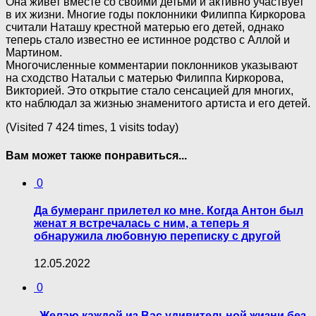
Она живет вместе со своими детьми и активно участвует
в их жизни. Многие годы поклонники Филиппа Киркорова
считали Наташу крестной матерью его детей, однако
теперь стало известно ее истинное родство с Аллой и
Мартином.
Многочисленные комментарии поклонников указывают
на сходство Натальи с матерью Филиппа Киркорова,
Викторией. Это открытие стало сенсацией для многих,
кто наблюдал за жизнью знаменитого артиста и его детей.
(Visited 7 424 times, 1 visits today)
Вам может также понравиться...
0
Да бумеранг прилетел ко мне. Когда Антон был
женат я встречалась с ним, а теперь я
обнаружила любовную переписку с другой
12.05.2022
0
,,Желаю каждой из Вас удивительной жизни без