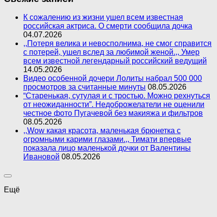
К сожалению из жизни ушел всем известная
российская актриса. О смерти сообщила дочка
04.07.2026
,,Потеря велика и невосполнима, не смог справится
с потерей, ушел вслед за любимой женой.,, Умер
всем известной легендарный российский ведущий
14.05.2026
Видео особенной дочери Лолиты набрал 500 000
просмотров за считанные минуты
08.05.2026
“Старенькая, сутулая и с тростью. Можно рехнуться
от неожиданности”. Недоброжелатели не оценили
честное фото Пугачевой без макияжа и фильтров
08.05.2026
,,Wow какая красота, маленькая брюнетка с
огромными карими глазами.,, Тимати впервые
показала лицо маленькой дочки от Валентины
Ивановой
08.05.2026
Ещё