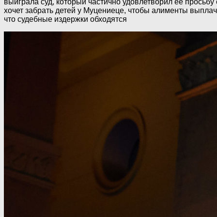
выиграла суд, который частично удовлетворил её просьбу
хочет забрать детей у Муцениеце, чтобы алименты выплач
что судебные издержки обходятся