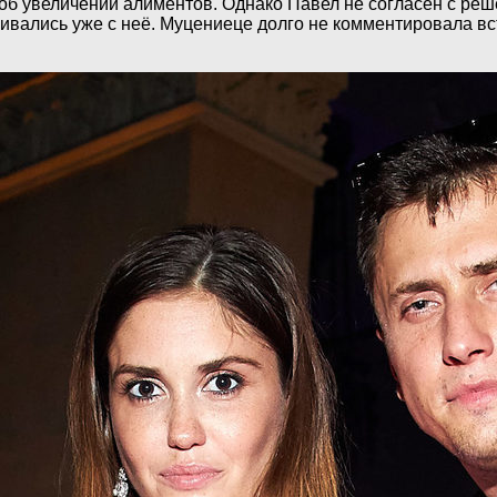
 об увеличении алиментов. Однако Павел не согласен с реш
ивались уже с неё. Муцениеце долго не комментировала вс