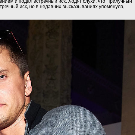
ением и подал встречный иск. Ходят слухи, что Прилучный
тречный иск, но в недавних высказываниях упомянула,