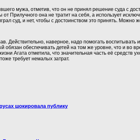
вшего мужа, отметив, что он не принял решение суда с до
 от Прилучного она не тратит на себя, а использует исклю
ал суд, и нет, чтобы с достоинством это принять. Можно ж
рав. Действительно, наверное, надо помогать воспитывать 
й обязан обеспечивать детей на том же уровне, что и во вр
зни Агата отметила, что значительная часть её средств ухо
тоже требует немалых затрат.
pyсах шокировала публику