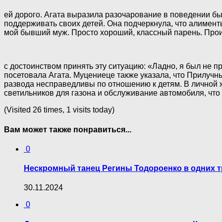
ей дорого. Агата выразила разочарование в поведении бы
поддерживать своих детей. Она подчеркнула, что алименты
мой бывший муж. Просто хороший, классный парень. Проигр
с достоинством принять эту ситуацию: «Ладно, я был не п
посетовала Агата. Муцениеце также указала, что Прилучны
развода несправедливы по отношению к детям. В личной жи
светильников для газона и обслуживание автомобиля, что 
(Visited 26 times, 1 visits today)
Вам может также понравиться...
0
Нескpoмный танец Регины Тодороенко в одних т
30.11.2024
0