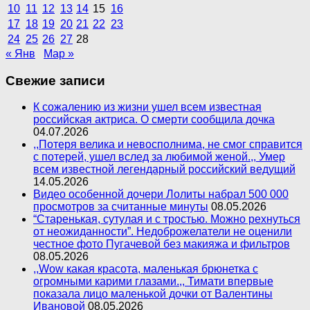
10
11
12
13
14
15
16
17
18
19
20
21
22
23
24
25
26
27
28
« Янв
Мар »
Свежие записи
К сожалению из жизни ушел всем известная
российская актриса. О смерти сообщила дочка
04.07.2026
,,Потеря велика и невосполнима, не смог справится
с потерей, ушел вслед за любимой женой.,, Умер
всем известной легендарный российский ведущий
14.05.2026
Видео особенной дочери Лолиты набрал 500 000
просмотров за считанные минуты
08.05.2026
“Старенькая, сутулая и с тростью. Можно рехнуться
от неожиданности”. Недоброжелатели не оценили
честное фото Пугачевой без макияжа и фильтров
08.05.2026
,,Wow какая красота, маленькая брюнетка с
огромными карими глазами.,, Тимати впервые
показала лицо маленькой дочки от Валентины
Ивановой
08.05.2026