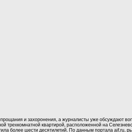
 прощания и захоронения, а журналисты уже обсуждают во
ой трехкомнатной квартирой, расположенной на Селезневск
тила более шести десятилетий. По данным портала aif.ru, 