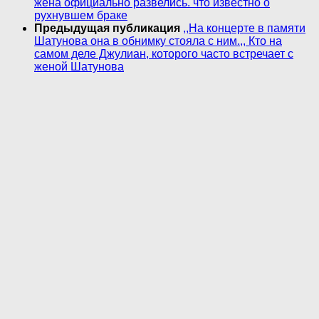
жена официально развелись. что известно о
рухнувшем браке
Предыдущая публикация
,,На концерте в памяти
Шатунова она в обнимку стояла с ним.,, Кто на
самом деле Джулиан, которого часто встречает с
женой Шатунова