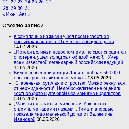
21
22
23
24
25
26
27
28
29
30
31
« Июн
Авг »
Свежие записи
К сожалению из жизни ушел всем известная
российская актриса. О смерти сообщила дочка
04.07.2026
,,Потеря велика и невосполнима, не смог справится
с потерей, ушел вслед за любимой женой.,, Умер
всем известной легендарный российский ведущий
14.05.2026
Видео особенной дочери Лолиты набрал 500 000
просмотров за считанные минуты
08.05.2026
“Старенькая, сутулая и с тростью. Можно рехнуться
от неожиданности”. Недоброжелатели не оценили
честное фото Пугачевой без макияжа и фильтров
08.05.2026
,,Wow какая красота, маленькая брюнетка с
огромными карими глазами.,, Тимати впервые
показала лицо маленькой дочки от Валентины
Ивановой
08.05.2026