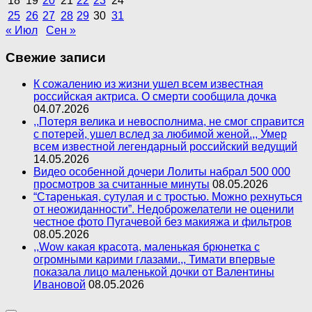
18
19
20
21
22
23
24
25
26
27
28
29
30
31
« Июл
Сен »
Свежие записи
К сожалению из жизни ушел всем известная
российская актриса. О смерти сообщила дочка
04.07.2026
,,Потеря велика и невосполнима, не смог справится
с потерей, ушел вслед за любимой женой.,, Умер
всем известной легендарный российский ведущий
14.05.2026
Видео особенной дочери Лолиты набрал 500 000
просмотров за считанные минуты
08.05.2026
“Старенькая, сутулая и с тростью. Можно рехнуться
от неожиданности”. Недоброжелатели не оценили
честное фото Пугачевой без макияжа и фильтров
08.05.2026
,,Wow какая красота, маленькая брюнетка с
огромными карими глазами.,, Тимати впервые
показала лицо маленькой дочки от Валентины
Ивановой
08.05.2026