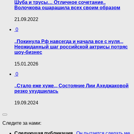
Шуба и трусы… Отличное сочетание..
Волочкова ошарашила всех своим образом
21.09.2022
0
,,Покинула Рф навсегда и начала все с нуля.,,
Неожиданный шаг российской актрисы потряс
шоу-бизнес
15.01.2026
0
,,Стало еже хуже.,, Состояние Лии Ахеджаковой
резко ухудшилась
19.09.2024
Следите за нами:
Следующая публикация
,,Он пытается сделать ме