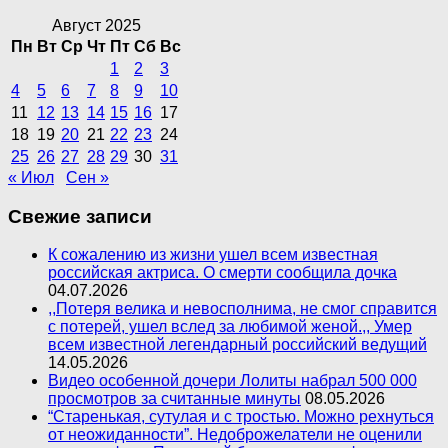
Август 2025
Пн
Вт
Ср
Чт
Пт
Сб
Вс
1
2
3
4
5
6
7
8
9
10
11
12
13
14
15
16
17
18
19
20
21
22
23
24
25
26
27
28
29
30
31
« Июл
Сен »
Свежие записи
К сожалению из жизни ушел всем известная
российская актриса. О смерти сообщила дочка
04.07.2026
,,Потеря велика и невосполнима, не смог справится
с потерей, ушел вслед за любимой женой.,, Умер
всем известной легендарный российский ведущий
14.05.2026
Видео особенной дочери Лолиты набрал 500 000
просмотров за считанные минуты
08.05.2026
“Старенькая, сутулая и с тростью. Можно рехнуться
от неожиданности”. Недоброжелатели не оценили