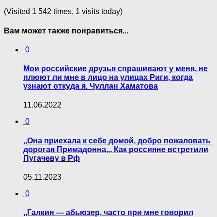
(Visited 1 542 times, 1 visits today)
Вам может также понравиться...
0
Мои российские друзья спрашивают у меня, не
плюют ли мне в лицо на улицах Риги, когда
узнают откуда я. Чуллан Хаматова
11.06.2022
0
,,Она приехала к себе домой, добро пожаловать
дорогая Примадонна,,. Как россияне встретили
Пугачеву в Рф
05.11.2023
0
,,Галкин — абьюзер, часто при мне говорил