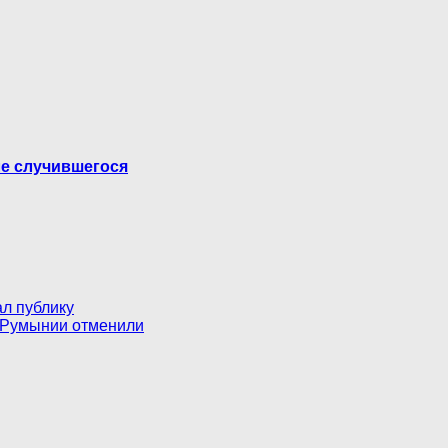
ле случившегося
ал публику
 в Румынии отменили