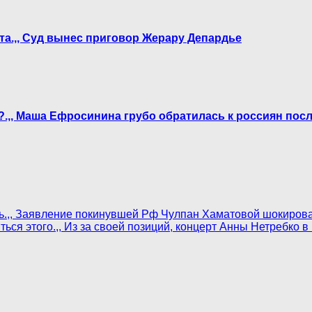
та.,, Суд вынес приговор Жерару Депардье
а?.,, Маша Ефросинина грубо обратилась к россиян пос
ось.,, Заявление покинувшей Рф Чулпан Хаматовой шокиров
ться этого.,, Из за своей позиций, концерт Анны Нетребко