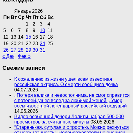
Январь 2026
Пн
Вт
Ср
Чт
Пт
Сб
Вс
1
2
3
4
5
6
7
8
9
10
11
12
13
14
15
16
17
18
19
20
21
22
23
24
25
26
27
28
29
30
31
« Дек
Фев »
Свежие записи
К сожалению из жизни ушел всем известная
российская актриса. О смерти сообщила дочка
04.07.2026
,,Потеря велика и невосполнима, не смог справится
с потерей, ушел вслед за любимой женой.,, Умер
всем известной легендарный российский ведущий
14.05.2026
Видео особенной дочери Лолиты набрал 500 000
просмотров за считанные минуты
08.05.2026
“Старенькая, сутулая и с тростью. Можно рехнуться
от неожиданности”. Недоброжелатели не оценили