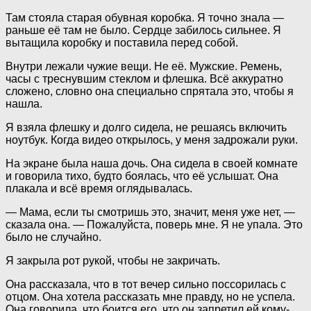
Там стояла старая обувная коробка. Я точно знала —
раньше её там не было. Сердце забилось сильнее. Я
вытащила коробку и поставила перед собой.
Внутри лежали чужие вещи. Не её. Мужские. Ремень,
часы с треснувшим стеклом и флешка. Всё аккуратно
сложено, словно она специально спрятала это, чтобы я
нашла.
Я взяла флешку и долго сидела, не решаясь включить
ноутбук. Когда видео открылось, у меня задрожали руки.
На экране была наша дочь. Она сидела в своей комнате
и говорила тихо, будто боялась, что её услышат. Она
плакала и всё время оглядывалась.
— Мама, если ты смотришь это, значит, меня уже нет, —
сказала она. — Пожалуйста, поверь мне. Я не упала. Это
было не случайно.
Я закрыла рот рукой, чтобы не закричать.
Она рассказала, что в тот вечер сильно поссорилась с
отцом. Она хотела рассказать мне правду, но не успела.
Она говорила, что боится его, что он запретил ей кому-