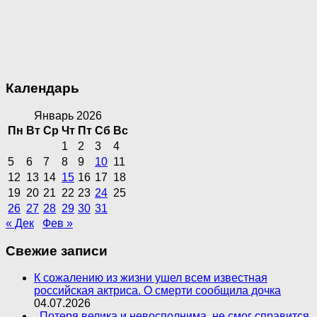
Календарь
Январь 2026
Пн
Вт
Ср
Чт
Пт
Сб
Вс
1
2
3
4
5
6
7
8
9
10
11
12
13
14
15
16
17
18
19
20
21
22
23
24
25
26
27
28
29
30
31
« Дек
Фев »
Свежие записи
К сожалению из жизни ушел всем известная
российская актриса. О смерти сообщила дочка
04.07.2026
,,Потеря велика и невосполнима, не смог справится