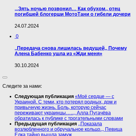
,,,Зять ночью позвонил… Как обухом., отец
погибшей блогерши МотоТани о гибели дочери
24.07.2024
0
,,Передача снова лишилась ведущей,, Почему
Алена Бабенко ушла из «Жди меня»
30.10.2024
Следите за нами:
Следующая публикация
«Моё сердце — с
Украиной. С теми, кто потерял родных, дом и
привычную жизнь. Боль, которую сейчас
переживают украинцы…..,, Алла Пугачёва
обратилась к публике с трогательными словами
Предыдущая публикация
,,Показала
возлюбленного и обручальное кольцо.,, Певица
Елка тайно вышла замуж