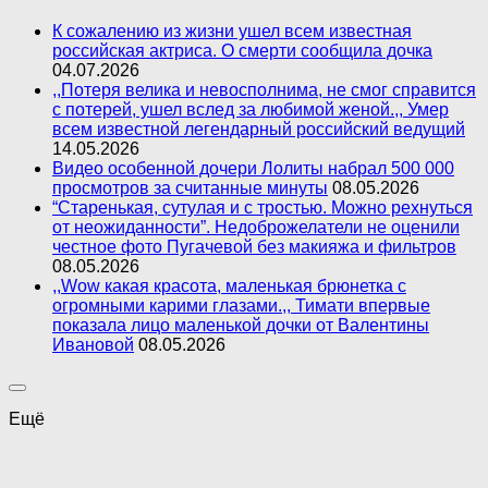
К сожалению из жизни ушел всем известная
российская актриса. О смерти сообщила дочка
04.07.2026
,,Потеря велика и невосполнима, не смог справится
с потерей, ушел вслед за любимой женой.,, Умер
всем известной легендарный российский ведущий
14.05.2026
Видео особенной дочери Лолиты набрал 500 000
просмотров за считанные минуты
08.05.2026
“Старенькая, сутулая и с тростью. Можно рехнуться
от неожиданности”. Недоброжелатели не оценили
честное фото Пугачевой без макияжа и фильтров
08.05.2026
,,Wow какая красота, маленькая брюнетка с
огромными карими глазами.,, Тимати впервые
показала лицо маленькой дочки от Валентины
Ивановой
08.05.2026
Ещё