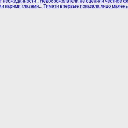
 от неожиданности”. Недоброжелатели не оценили честное 
ми карими глазами.,, Тимати впервые показала лицо мален