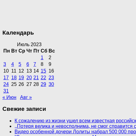
Календарь
Июль 2023
Пн
Вт
Ср
Чт
Пт
Сб
Вс
1
2
3
4
5
6
7
8
9
10
11
12
13
14
15
16
17
18
19
20
21
22
23
24
25
26
27
28
29
30
31
« Июн
Авг »
Свежие записи
К сожалению из жизни ушел всем известная российск
,,Потеря велика и невосполнима, не смог справится
Видео особенной дочери Лолиты набрал 500 000 пр