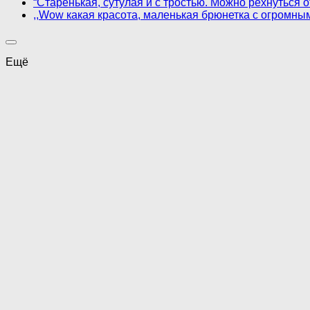
“Старенькая, сутулая и с тростью. Можно рехнуться
,,Wow какая красота, маленькая брюнетка с огромны
Ещё