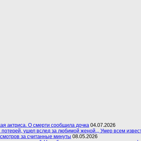
ая актриса. О смерти сообщила дочка
04.07.2026
 с потерей, ушел вслед за любимой женой.,, Умер всем изв
осмотров за считанные минуты
08.05.2026