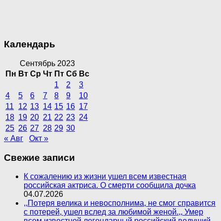
Календарь
Сентябрь 2023
Пн
Вт
Ср
Чт
Пт
Сб
Вс
1
2
3
4
5
6
7
8
9
10
11
12
13
14
15
16
17
18
19
20
21
22
23
24
25
26
27
28
29
30
« Авг
Окт »
Свежие записи
К сожалению из жизни ушел всем известная
российская актриса. О смерти сообщила дочка
04.07.2026
,,Потеря велика и невосполнима, не смог справится
с потерей, ушел вслед за любимой женой.,, Умер
всем известной легендарный российский ведущий