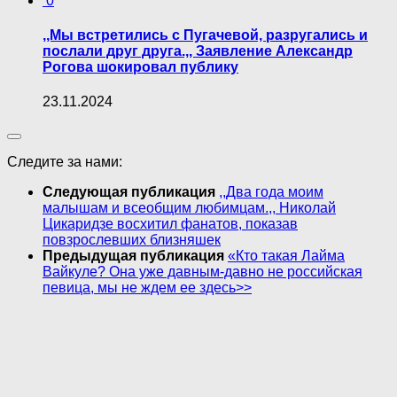
0
,,Мы встретились с Пугачевой, разругались и
послали друг друга.,, Заявление Александр
Рогова шокировал публику
23.11.2024
Следите за нами:
Следующая публикация
,,Два года моим
малышам и всеобщим любимцам.,, Николай
Цикаридзе восхитил фанатов, показав
повзрослевших близняшек
Предыдущая публикация
«Кто такая Лайма
Вайкуле? Она уже давным-давно не российская
певица, мы не ждем ее здесь>>