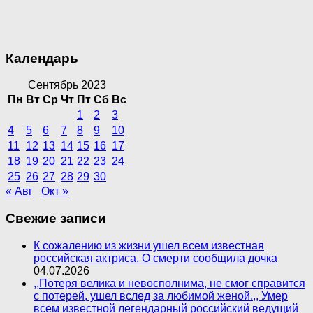
Календарь
Сентябрь 2023
Пн
Вт
Ср
Чт
Пт
Сб
Вс
1
2
3
4
5
6
7
8
9
10
11
12
13
14
15
16
17
18
19
20
21
22
23
24
25
26
27
28
29
30
« Авг
Окт »
Свежие записи
К сожалению из жизни ушел всем известная
российская актриса. О смерти сообщила дочка
04.07.2026
,,Потеря велика и невосполнима, не смог справится
с потерей, ушел вслед за любимой женой.,, Умер
всем известной легендарный российский ведущий