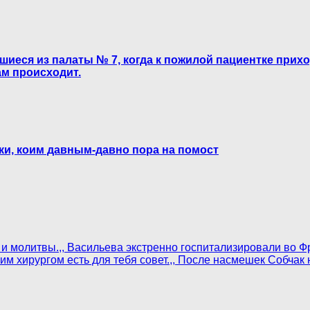
шиеся из палаты № 7, когда к пожилой пациентке прих
ам происходит.
ки, коим давным-давно пора на помост
о и молитвы.,, Васильева экстренно госпитализировали во 
ким хирургом есть для тебя совет.,, После насмешек Собчак