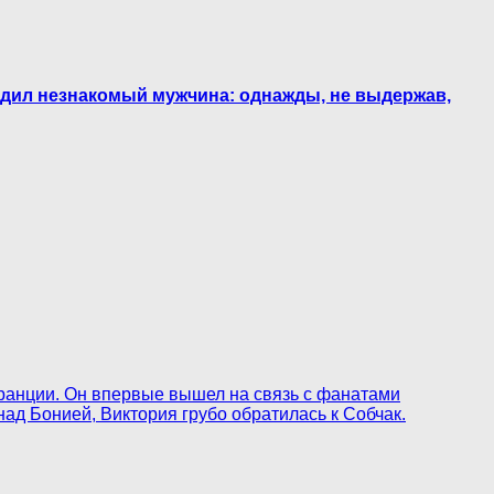
одил незнакомый мужчина: однажды, не выдержав,
Франции. Он впервые вышел на связь с фанатами
 над Бонией, Виктория грубо обратилась к Собчак.