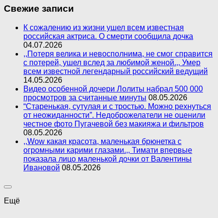
Свежие записи
К сожалению из жизни ушел всем известная
российская актриса. О смерти сообщила дочка
04.07.2026
,,Потеря велика и невосполнима, не смог справится
с потерей, ушел вслед за любимой женой.,, Умер
всем известной легендарный российский ведущий
14.05.2026
Видео особенной дочери Лолиты набрал 500 000
просмотров за считанные минуты
08.05.2026
“Старенькая, сутулая и с тростью. Можно рехнуться
от неожиданности”. Недоброжелатели не оценили
честное фото Пугачевой без макияжа и фильтров
08.05.2026
,,Wow какая красота, маленькая брюнетка с
огромными карими глазами.,, Тимати впервые
показала лицо маленькой дочки от Валентины
Ивановой
08.05.2026
Ещё