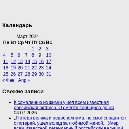
Календарь
Март 2024
Пн
Вт
Ср
Чт
Пт
Сб
Вс
1
2
3
4
5
6
7
8
9
10
11
12
13
14
15
16
17
18
19
20
21
22
23
24
25
26
27
28
29
30
31
« Фев
Апр »
Свежие записи
К сожалению из жизни ушел всем известная
российская актриса. О смерти сообщила дочка
04.07.2026
,,Потеря велика и невосполнима, не смог справится
с потерей, ушел вслед за любимой женой.,, Умер
всем известной легендарный российский ведущий