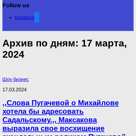
Follow us
facebook
Архив по дням:
17 марта,
2024
Шоу бизнес
17.03.2024
,,Слова Пугачевой о Михайлове
хотела бы адресовать
Садальскому.,, Максакова
выразила свое восхищение