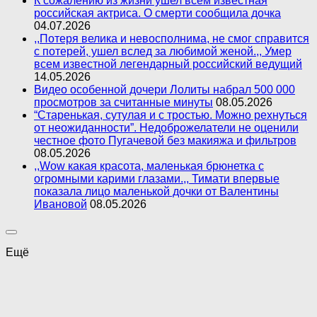
К сожалению из жизни ушел всем известная
российская актриса. О смерти сообщила дочка
04.07.2026
,,Потеря велика и невосполнима, не смог справится
с потерей, ушел вслед за любимой женой.,, Умер
всем известной легендарный российский ведущий
14.05.2026
Видео особенной дочери Лолиты набрал 500 000
просмотров за считанные минуты
08.05.2026
“Старенькая, сутулая и с тростью. Можно рехнуться
от неожиданности”. Недоброжелатели не оценили
честное фото Пугачевой без макияжа и фильтров
08.05.2026
,,Wow какая красота, маленькая брюнетка с
огромными карими глазами.,, Тимати впервые
показала лицо маленькой дочки от Валентины
Ивановой
08.05.2026
Ещё