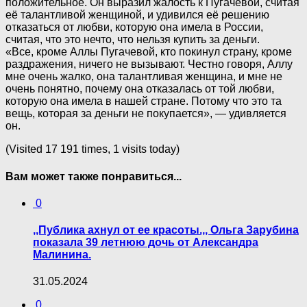
положительное. Он выразил жалость к Пугачевой, считая
её талантливой женщиной, и удивился её решению
отказаться от любви, которую она имела в России,
считая, что это нечто, что нельзя купить за деньги.
«Все, кроме Аллы Пугачевой, кто покинул страну, кроме
раздражения, ничего не вызывают. Честно говоря, Аллу
мне очень жалко, она талантливая женщина, и мне не
очень понятно, почему она отказалась от той любви,
которую она имела в нашей стране. Потому что это та
вещь, которая за деньги не покупается», — удивляется
он.
(Visited 17 191 times, 1 visits today)
Вам может также понравиться...
0
,,Публика ахнул от ее красоты.,, Ольга Зарубина
показала 39 летнюю дочь от Александра
Малинина.
31.05.2024
0