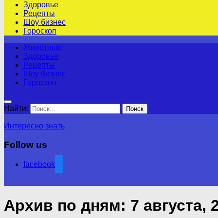
Здоровье
Рецепты
Шоу бизнес
Гороскоп
Животные
Здоровье
Рецепты
Шоу бизнес
Гороскоп
Найти:
Интересно знать
Follow us
facebook
Архив по дням:
7 августа, 