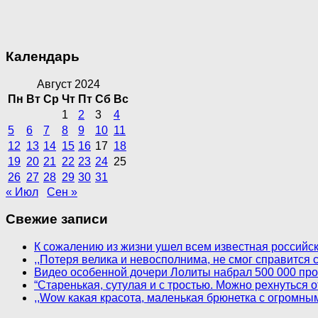
Календарь
Август 2024
Пн
Вт
Ср
Чт
Пт
Сб
Вс
1
2
3
4
5
6
7
8
9
10
11
12
13
14
15
16
17
18
19
20
21
22
23
24
25
26
27
28
29
30
31
« Июл
Сен »
Свежие записи
К сожалению из жизни ушел всем известная российск
,,Потеря велика и невосполнима, не смог справится
Видео особенной дочери Лолиты набрал 500 000 пр
“Старенькая, сутулая и с тростью. Можно рехнуться
,,Wow какая красота, маленькая брюнетка с огромны