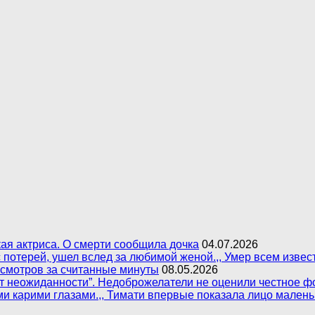
ая актриса. О смерти сообщила дочка
04.07.2026
 с потерей, ушел вслед за любимой женой.,, Умер всем изв
осмотров за считанные минуты
08.05.2026
 от неожиданности”. Недоброжелатели не оценили честное 
ми карими глазами.,, Тимати впервые показала лицо мален