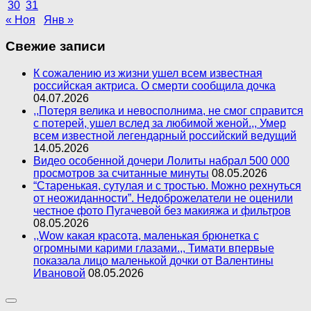
30
31
« Ноя
Янв »
Свежие записи
К сожалению из жизни ушел всем известная
российская актриса. О смерти сообщила дочка
04.07.2026
,,Потеря велика и невосполнима, не смог справится
с потерей, ушел вслед за любимой женой.,, Умер
всем известной легендарный российский ведущий
14.05.2026
Видео особенной дочери Лолиты набрал 500 000
просмотров за считанные минуты
08.05.2026
“Старенькая, сутулая и с тростью. Можно рехнуться
от неожиданности”. Недоброжелатели не оценили
честное фото Пугачевой без макияжа и фильтров
08.05.2026
,,Wow какая красота, маленькая брюнетка с
огромными карими глазами.,, Тимати впервые
показала лицо маленькой дочки от Валентины
Ивановой
08.05.2026