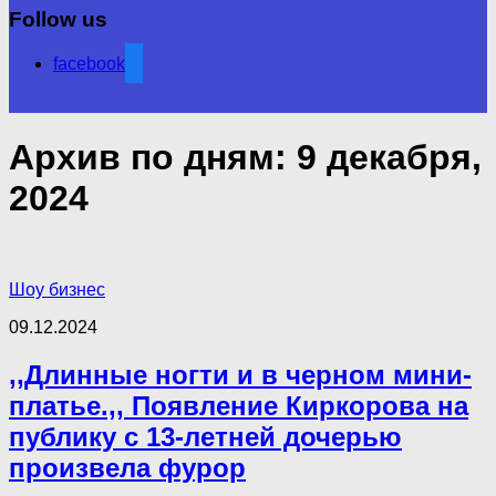
Follow us
facebook
Архив по дням:
9 декабря,
2024
Шоу бизнес
09.12.2024
,,Длинные ногти и в черном мини-
платье.,, Появление Киркорова на
публику с 13-летней дочерью
произвела фурор