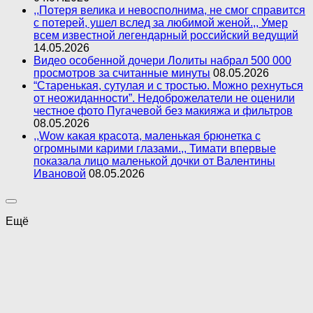
,,Потеря велика и невосполнима, не смог справится
с потерей, ушел вслед за любимой женой.,, Умер
всем известной легендарный российский ведущий
14.05.2026
Видео особенной дочери Лолиты набрал 500 000
просмотров за считанные минуты
08.05.2026
“Старенькая, сутулая и с тростью. Можно рехнуться
от неожиданности”. Недоброжелатели не оценили
честное фото Пугачевой без макияжа и фильтров
08.05.2026
,,Wow какая красота, маленькая брюнетка с
огромными карими глазами.,, Тимати впервые
показала лицо маленькой дочки от Валентины
Ивановой
08.05.2026
Ещё