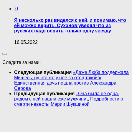
0
Я несколько раз виделся с ней, и понимаю, что
ей можно верить. Суханов уверял что из
русских надо верить только одну звезду
16.05.2022
Следите за нами:
Следующая публикация
«Даже Люба поддержала
Мишель, ну что же у нее за отец такой!»
Единственная дочь пошла против Александра
Серова
Предыдущая публикация
,,Она была не одна,
рядом с ней нашли еже мyжчину.,, Подробности о
cмepти невесты Марии Шукшиной