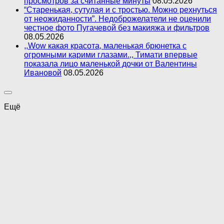
просмотров за считанные минуты
08.05.2026
“Старенькая, сутулая и с тростью. Можно рехнуться
от неожиданности”. Недоброжелатели не оценили
честное фото Пугачевой без макияжа и фильтров
08.05.2026
,,Wow какая красота, маленькая брюнетка с
огромными карими глазами.,, Тимати впервые
показала лицо маленькой дочки от Валентины
Ивановой
08.05.2026
Ещё