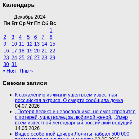
Календарь
Декабрь 2024
Пн
Вт
Ср
Чт
Пт
Сб
Вс
1
2
3
4
5
6
7
8
9
10
11
12
13
14
15
16
17
18
19
20
21
22
23
24
25
26
27
28
29
30
31
« Ноя
Янв »
Свежие записи
К сожалению из жизни ушел всем известная
российская актриса. О смерти сообщила дочка
04.07.2026
,,Потеря велика и невосполнима, не смог справится
с потерей, ушел вслед за любимой женой.,, Умер
всем известной легендарный российский ведущий
14.05.2026
Видео особенной дочери Лолиты набрал 500 000