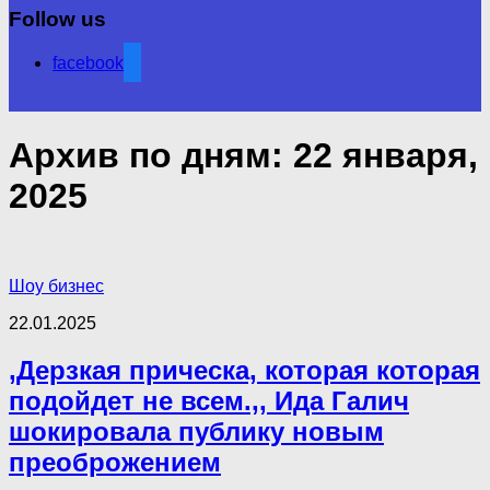
Follow us
facebook
Архив по дням:
22 января,
2025
Шоу бизнес
22.01.2025
,Дерзкая прическа, которая которая
подойдет не всем.,, Ида Галич
шокировала публику новым
преоброжением