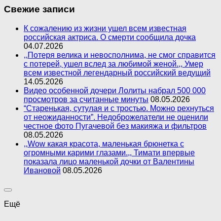
Свежие записи
К сожалению из жизни ушел всем известная
российская актриса. О смерти сообщила дочка
04.07.2026
,,Потеря велика и невосполнима, не смог справится
с потерей, ушел вслед за любимой женой.,, Умер
всем известной легендарный российский ведущий
14.05.2026
Видео особенной дочери Лолиты набрал 500 000
просмотров за считанные минуты
08.05.2026
“Старенькая, сутулая и с тростью. Можно рехнуться
от неожиданности”. Недоброжелатели не оценили
честное фото Пугачевой без макияжа и фильтров
08.05.2026
,,Wow какая красота, маленькая брюнетка с
огромными карими глазами.,, Тимати впервые
показала лицо маленькой дочки от Валентины
Ивановой
08.05.2026
Ещё