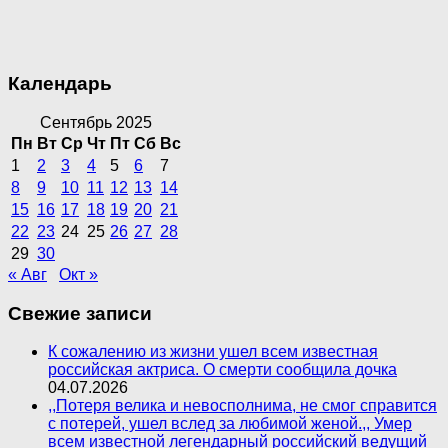
Календарь
Сентябрь 2025
Пн
Вт
Ср
Чт
Пт
Сб
Вс
1
2
3
4
5
6
7
8
9
10
11
12
13
14
15
16
17
18
19
20
21
22
23
24
25
26
27
28
29
30
« Авг
Окт »
Свежие записи
К сожалению из жизни ушел всем известная
российская актриса. О смерти сообщила дочка
04.07.2026
,,Потеря велика и невосполнима, не смог справится
с потерей, ушел вслед за любимой женой.,, Умер
всем известной легендарный российский ведущий