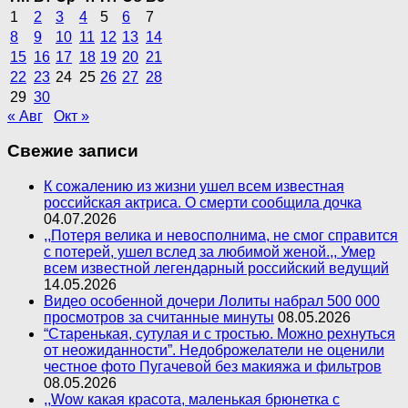
1
2
3
4
5
6
7
8
9
10
11
12
13
14
15
16
17
18
19
20
21
22
23
24
25
26
27
28
29
30
« Авг
Окт »
Свежие записи
К сожалению из жизни ушел всем известная
российская актриса. О смерти сообщила дочка
04.07.2026
,,Потеря велика и невосполнима, не смог справится
с потерей, ушел вслед за любимой женой.,, Умер
всем известной легендарный российский ведущий
14.05.2026
Видео особенной дочери Лолиты набрал 500 000
просмотров за считанные минуты
08.05.2026
“Старенькая, сутулая и с тростью. Можно рехнуться
от неожиданности”. Недоброжелатели не оценили
честное фото Пугачевой без макияжа и фильтров
08.05.2026
,,Wow какая красота, маленькая брюнетка с