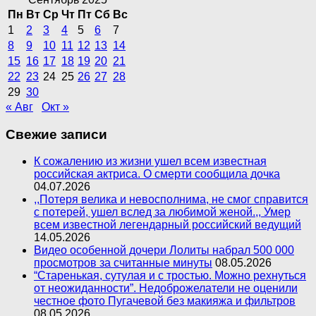
Пн
Вт
Ср
Чт
Пт
Сб
Вс
1
2
3
4
5
6
7
8
9
10
11
12
13
14
15
16
17
18
19
20
21
22
23
24
25
26
27
28
29
30
« Авг
Окт »
Свежие записи
К сожалению из жизни ушел всем известная
российская актриса. О смерти сообщила дочка
04.07.2026
,,Потеря велика и невосполнима, не смог справится
с потерей, ушел вслед за любимой женой.,, Умер
всем известной легендарный российский ведущий
14.05.2026
Видео особенной дочери Лолиты набрал 500 000
просмотров за считанные минуты
08.05.2026
“Старенькая, сутулая и с тростью. Можно рехнуться
от неожиданности”. Недоброжелатели не оценили
честное фото Пугачевой без макияжа и фильтров
08.05.2026