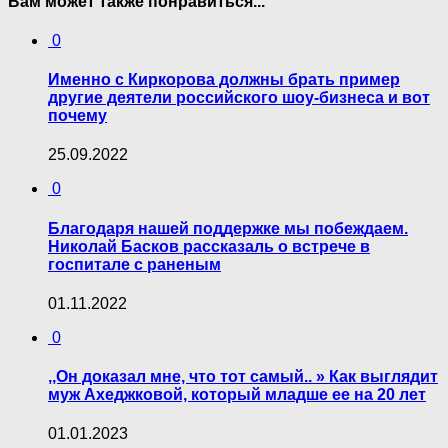
Вам может также понравиться...
0
Именно с Киркорова должны брать пример
другие деятели российского шоу-бизнеса и вот
почему
25.09.2022
0
Благодаря нашей поддержке мы побеждаем.
Николай Басков рассказаль о встрече в
госпитале с раненым
01.11.2022
0
,,Он доказал мне, что тот самый.. » Как выглядит
муж Ахеджковой, который младше ее на 20 лет
01.01.2023