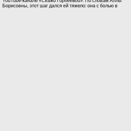
YouTube-канале
«Скажи Гордеевой»
. По словам Аллы
Борисовны, этот шаг дался ей тяжело: она с болью в