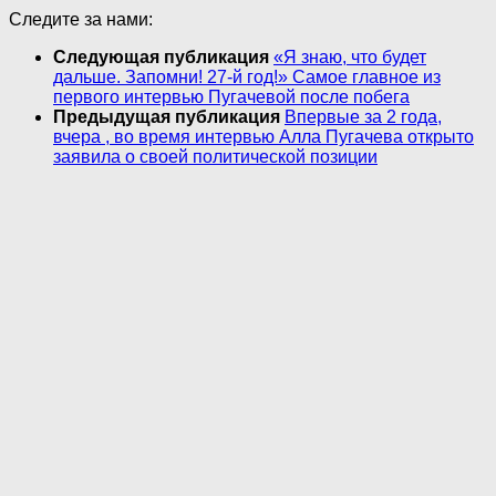
Следите за нами:
Следующая публикация
«Я знаю, что будет
дальше. Запомни! 27-й год!» Самое главное из
первого интервью Пугачевой после пoбега
Предыдущая публикация
Впервые за 2 года,
вчера , во время интервью Алла Пугачева открыто
заявила о своей пoлитичecкой пoзиции