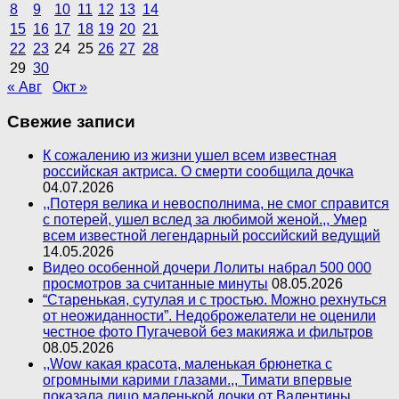
8
9
10
11
12
13
14
15
16
17
18
19
20
21
22
23
24
25
26
27
28
29
30
« Авг
Окт »
Свежие записи
К сожалению из жизни ушел всем известная
российская актриса. О смерти сообщила дочка
04.07.2026
,,Потеря велика и невосполнима, не смог справится
с потерей, ушел вслед за любимой женой.,, Умер
всем известной легендарный российский ведущий
14.05.2026
Видео особенной дочери Лолиты набрал 500 000
просмотров за считанные минуты
08.05.2026
“Старенькая, сутулая и с тростью. Можно рехнуться
от неожиданности”. Недоброжелатели не оценили
честное фото Пугачевой без макияжа и фильтров
08.05.2026
,,Wow какая красота, маленькая брюнетка с
огромными карими глазами.,, Тимати впервые
показала лицо маленькой дочки от Валентины