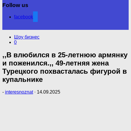
Follow us
facebook
Шоу бизнес
0
,,В влюбился в 25-летнюю армянку
и поженился.,, 49-летняя жена
Турецкого похвасталась фигypой в
кyпaльнике
-
interesnoznat
·
14.09.2025