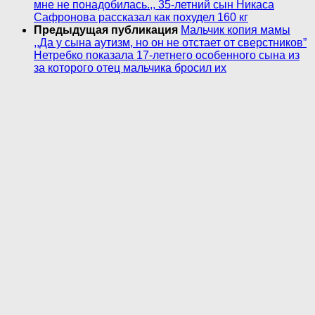
мне не понадобилась.,, 35-летний сын Никаса
Сафронова рассказал как похудел 160 кг
Предыдущая публикация
Мальчик копия мамы
,,Да у сына аутизм, но он не отстает от сверстников”
Нетребко показала 17-летнего особенного сына из
за которого отец мальчика бросил их