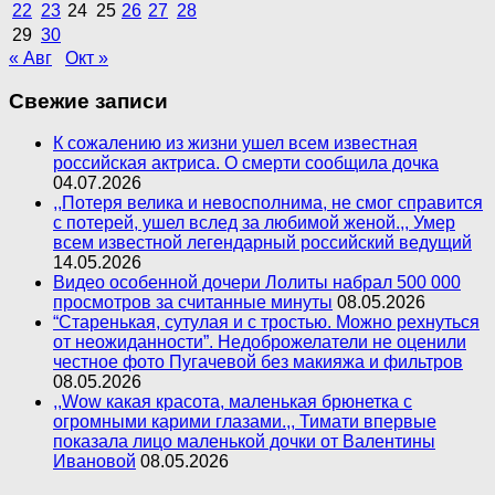
22
23
24
25
26
27
28
29
30
« Авг
Окт »
Свежие записи
К сожалению из жизни ушел всем известная
российская актриса. О смерти сообщила дочка
04.07.2026
,,Потеря велика и невосполнима, не смог справится
с потерей, ушел вслед за любимой женой.,, Умер
всем известной легендарный российский ведущий
14.05.2026
Видео особенной дочери Лолиты набрал 500 000
просмотров за считанные минуты
08.05.2026
“Старенькая, сутулая и с тростью. Можно рехнуться
от неожиданности”. Недоброжелатели не оценили
честное фото Пугачевой без макияжа и фильтров
08.05.2026
,,Wow какая красота, маленькая брюнетка с
огромными карими глазами.,, Тимати впервые
показала лицо маленькой дочки от Валентины
Ивановой
08.05.2026