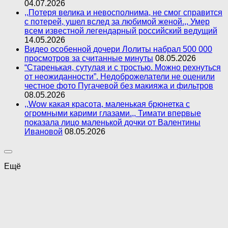
04.07.2026
,,Потеря велика и невосполнима, не смог справится
с потерей, ушел вслед за любимой женой.,, Умер
всем известной легендарный российский ведущий
14.05.2026
Видео особенной дочери Лолиты набрал 500 000
просмотров за считанные минуты
08.05.2026
“Старенькая, сутулая и с тростью. Можно рехнуться
от неожиданности”. Недоброжелатели не оценили
честное фото Пугачевой без макияжа и фильтров
08.05.2026
,,Wow какая красота, маленькая брюнетка с
огромными карими глазами.,, Тимати впервые
показала лицо маленькой дочки от Валентины
Ивановой
08.05.2026
Ещё