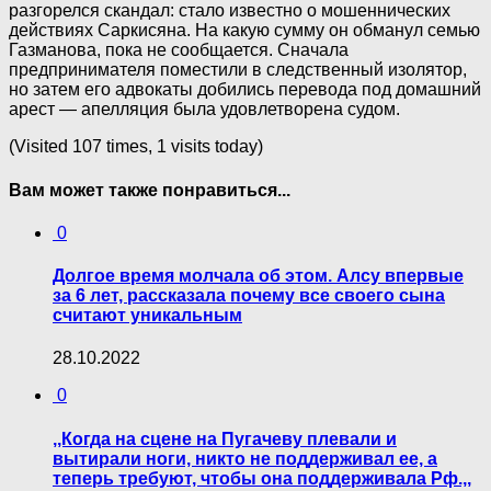
разгорелся скандал: стало известно о мошеннических
действиях Саркисяна. На какую сумму он обманул семью
Газманова, пока не сообщается. Сначала
предпринимателя поместили в следственный изолятор,
но затем его адвокаты добились перевода под домашний
арест — апелляция была удовлетворена судом.
(Visited 107 times, 1 visits today)
Вам может также понравиться...
0
Долгое время молчала об этом. Алсу впервые
за 6 лет, рассказала почему все своего сына
считают уникальным
28.10.2022
0
,,Когда на сцене на Пугачеву плевали и
вытирали ноги, никто не поддерживал ее, а
теперь требуют, чтобы она поддерживала Рф.,,