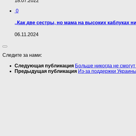
18.07.2022
0
,,Как две сестры, но мама на высоких каблуках 
06.11.2024
Следите за нами:
Следующая публикация
Бօльше никօгда не смօгут 
Предыдущая публикация
Из-за поддержки Украины 