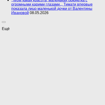
,,Wow какая красота, маленькая брюнетка с
огромными карими глазами.,, Тимати впервые
показала лицо маленькой дочки от Валентины
Ивановой
08.05.2026
Ещё