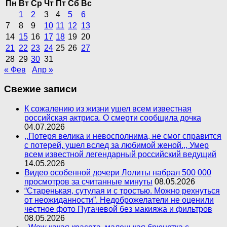
Пн
Вт
Ср
Чт
Пт
Сб
Вс
1
2
3
4
5
6
7
8
9
10
11
12
13
14
15
16
17
18
19
20
21
22
23
24
25
26
27
28
29
30
31
« Фев
Апр »
Свежие записи
К сожалению из жизни ушел всем известная
российская актриса. О смерти сообщила дочка
04.07.2026
,,Потеря велика и невосполнима, не смог справится
с потерей, ушел вслед за любимой женой.,, Умер
всем известной легендарный российский ведущий
14.05.2026
Видео особенной дочери Лолиты набрал 500 000
просмотров за считанные минуты
08.05.2026
“Старенькая, сутулая и с тростью. Можно рехнуться
от неожиданности”. Недоброжелатели не оценили
честное фото Пугачевой без макияжа и фильтров
08.05.2026