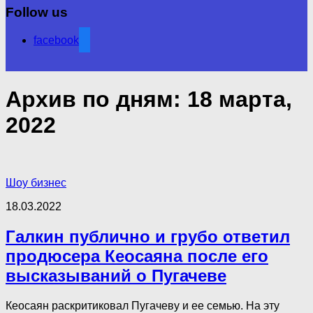
Follow us
facebook
Архив по дням:
18 марта,
2022
Шоу бизнес
18.03.2022
Галкин публично и грубо ответил
продюсера Кеосаяна после его
высказываний о Пугачеве
Кеосаян раскритиковал Пугачеву и ее семью. На эту