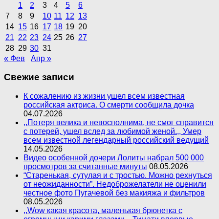
1
2
3
4
5
6
7
8
9
10
11
12
13
14
15
16
17
18
19
20
21
22
23
24
25
26
27
28
29
30
31
« Фев
Апр »
Свежие записи
К сожалению из жизни ушел всем известная
российская актриса. О смерти сообщила дочка
04.07.2026
,,Потеря велика и невосполнима, не смог справится
с потерей, ушел вслед за любимой женой.,, Умер
всем известной легендарный российский ведущий
14.05.2026
Видео особенной дочери Лолиты набрал 500 000
просмотров за считанные минуты
08.05.2026
“Старенькая, сутулая и с тростью. Можно рехнуться
от неожиданности”. Недоброжелатели не оценили
честное фото Пугачевой без макияжа и фильтров
08.05.2026
,,Wow какая красота, маленькая брюнетка с