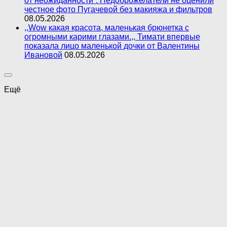
от неожиданности”. Недоброжелатели не оценили
честное фото Пугачевой без макияжа и фильтров
08.05.2026
,,Wow какая красота, маленькая брюнетка с
огромными карими глазами.,, Тимати впервые
показала лицо маленькой дочки от Валентины
Ивановой
08.05.2026
Ещё