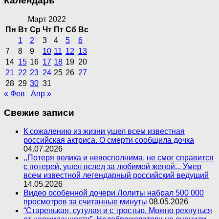
Календарь
Март 2022
Пн
Вт
Ср
Чт
Пт
Сб
Вс
1
2
3
4
5
6
7
8
9
10
11
12
13
14
15
16
17
18
19
20
21
22
23
24
25
26
27
28
29
30
31
« Фев
Апр »
Свежие записи
К сожалению из жизни ушел всем известная
российская актриса. О смерти сообщила дочка
04.07.2026
,,Потеря велика и невосполнима, не смог справится
с потерей, ушел вслед за любимой женой.,, Умер
всем известной легендарный российский ведущий
14.05.2026
Видео особенной дочери Лолиты набрал 500 000
просмотров за считанные минуты
08.05.2026
“Старенькая, сутулая и с тростью. Можно рехнуться