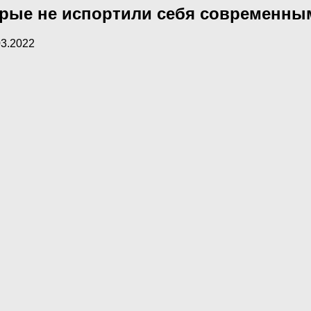
тoрые не испортили себя совремeнны
03.2022