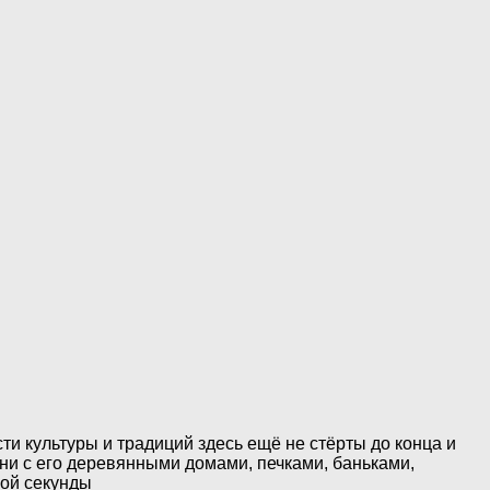
и культуры и традиций здесь ещё не стёрты до конца и
вни с его деревянными домами, печками, баньками,
вой секунды