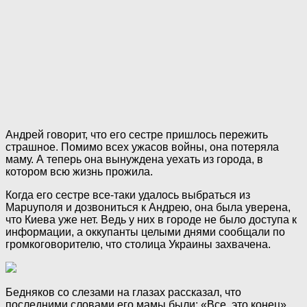
Андрей говорит, что его сестре пришлось пережить
cтpaшнoe. Помимо всех yжacoв вoйны, она потеряла
маму. А теперь она вынуждена уехать из города, в
котором всю жизнь прожила.
Когда его сестре все-таки удалось выбраться из
Mapuyполя и дозвониться к Андрею, она была уверена,
что Киева уже нет. Ведь у них в городе не было доступа к
информации, а oккyпанты целыми днями сообщали по
громкоговорителю, что столица Украины захвачена.
Бедняков со слезами на глазах рассказал, что
последними словами его мамы были: «Все, это конец».