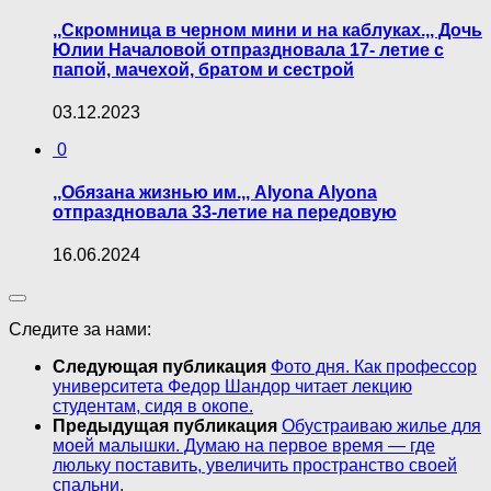
,,Скромница в черном мини и на каблуках.,, Дочь
Юлии Началовой отпраздновала 17- летие с
папой, мачехой, братом и сестрой
03.12.2023
0
,,Обязана жизнью им.,, Аlyona Аlyona
отпраздновала 33-летие на передовую
16.06.2024
Следите за нами:
Следующая публикация
Фото дня. Как профессор
университета Федор Шандор читает лекцию
студентам, сидя в окопе.
Предыдущая публикация
Обустраиваю жилье для
моей малышки. Думаю на первое время — где
люльку поставить, увеличить пространство своей
спальни.