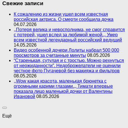
Свежие записи
К сожалению из жизни ушел всем известная
российская актриса. О смерти сообщила дочка
04.07.2026
,,Потеря велика и невосполнима, не смог справится
с потерей, ушел вслед за любимой женой.,, Умер
всем известной легендарный российский ведущий
14.05.2026
Видео особенной дочери Лолиты набрал 500 000
просмотров за считанные минуты
08.05.2026
“Старенькая, сутулая и с тростью. Можно рехнуться
от неожиданности”. Недоброжелатели не оценили
честное фото Пугачевой без макияжа и фильтров
08.05.2026
,,Wow какая красота, маленькая брюнетка с
огромными карими глазами.,, Тимати впервые
показала лицо маленькой дочки от Валентины
Ивановой
08.05.2026
Ещё