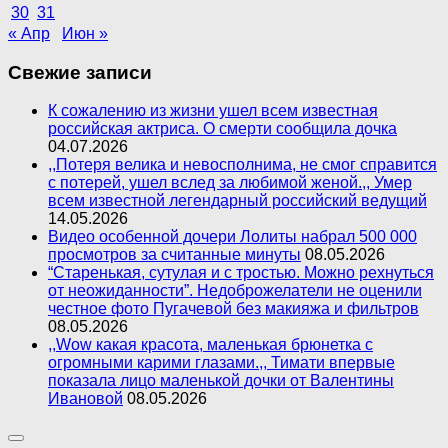
30
31
« Апр
Июн »
Свежие записи
К сожалению из жизни ушел всем известная
российская актриса. О смерти сообщила дочка
04.07.2026
,,Потеря велика и невосполнима, не смог справится
с потерей, ушел вслед за любимой женой.,, Умер
всем известной легендарный российский ведущий
14.05.2026
Видео особенной дочери Лолиты набрал 500 000
просмотров за считанные минуты
08.05.2026
“Старенькая, сутулая и с тростью. Можно рехнуться
от неожиданности”. Недоброжелатели не оценили
честное фото Пугачевой без макияжа и фильтров
08.05.2026
,,Wow какая красота, маленькая брюнетка с
огромными карими глазами.,, Тимати впервые
показала лицо маленькой дочки от Валентины
Ивановой
08.05.2026