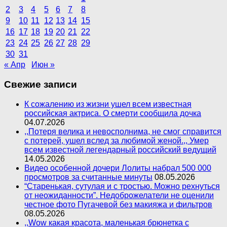
2
3
4
5
6
7
8
9
10
11
12
13
14
15
16
17
18
19
20
21
22
23
24
25
26
27
28
29
30
31
« Апр
Июн »
Свежие записи
К сожалению из жизни ушел всем известная
российская актриса. О смерти сообщила дочка
04.07.2026
,,Потеря велика и невосполнима, не смог справится
с потерей, ушел вслед за любимой женой.,, Умер
всем известной легендарный российский ведущий
14.05.2026
Видео особенной дочери Лолиты набрал 500 000
просмотров за считанные минуты
08.05.2026
“Старенькая, сутулая и с тростью. Можно рехнуться
от неожиданности”. Недоброжелатели не оценили
честное фото Пугачевой без макияжа и фильтров
08.05.2026
,,Wow какая красота, маленькая брюнетка с