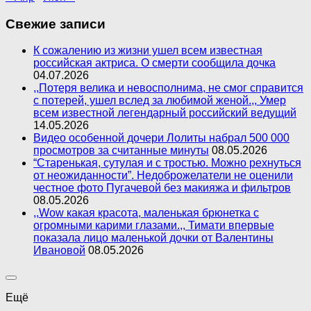
Свежие записи
К сожалению из жизни ушел всем известная
российская актриса. О смерти сообщила дочка
04.07.2026
,,Потеря велика и невосполнима, не смог справится
с потерей, ушел вслед за любимой женой.,, Умер
всем известной легендарный российский ведущий
14.05.2026
Видео особенной дочери Лолиты набрал 500 000
просмотров за считанные минуты
08.05.2026
“Старенькая, сутулая и с тростью. Можно рехнуться
от неожиданности”. Недоброжелатели не оценили
честное фото Пугачевой без макияжа и фильтров
08.05.2026
,,Wow какая красота, маленькая брюнетка с
огромными карими глазами.,, Тимати впервые
показала лицо маленькой дочки от Валентины
Ивановой
08.05.2026
Ещё