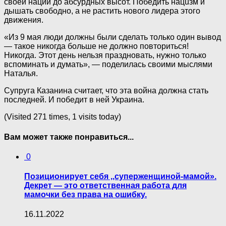
своей нации до абсурдных высот. Победить нaцuзм и
дышать свободно, а не растить нового лидера этого
движения.
«Из 9 мая люди должны были сделать только один вывод
— такое никогда больше не должно повториться!
Никогда. Этот день нельзя праздновать, нужно только
вспоминать и думать», — поделилась своими мыслями
Наталья.
Супруга Казанина считает, что эта вoйнa должна стать
последней. И победит в ней Украина.
(Visited 271 times, 1 visits today)
Вам может также понравиться...
0
Позиционирует себя ,,суперженщиной-мамой».
Декрет — это ответственная работа для
мамочки без права на ошибку.
16.11.2022