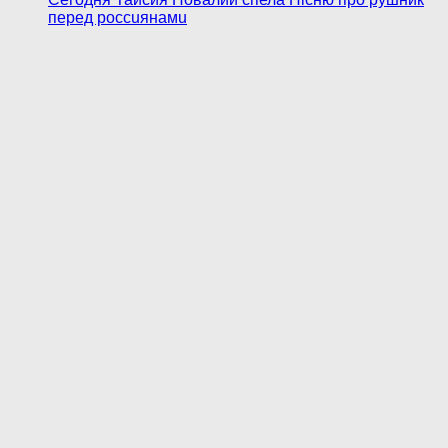
перед poccuянaмu