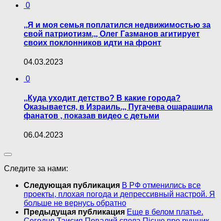
0
,,Я и моя семья поплатился недвижимостью за
свой патриотизм.,, Олег Газманов агитирует
своих поклонников идти на фронт
04.03.2023
0
,,Куда уходит детство? В какие города?
Оказывается, в Израиль.,, Пугачева ошарашила
фанатов , показав видео с детьми
06.04.2023
Следите за нами:
Следующая публикация
В РФ отменились все
проекты, плохая погода и депрессивный настрой. Я
больше не вернусь обратно
Предыдущая публикация
Еще в белом платье.
Сегодня Таисия Повалий спела Пісню про рушник